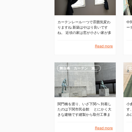
カーテンレール一つで雰囲気変わ
中
りますね 新築はやはり良いです
ー
ね。 近頃の家は窓が小さい家が多
いけれど、窓で雰囲気変えれるの
で是非窓も必要ですね
Read more
舞台幕 カーテン 施…
北
関門橋を渡り、いざ下関へ 到着し
小
たのは下関市民会館 とにかく大
す
きな建物です縫製から取付工事ま
み
でやらせていただきました
Read more