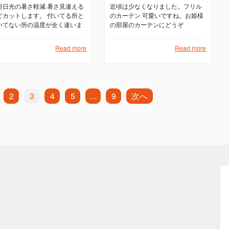
射日光の暑さ軽減 暑さ見違える
近頃は少なくなりました。フリル
どカットします。 付いてる所と
のカーテン 可愛いですね。お姫様
いてない所の温度が全く違いま
の部屋のカーテンにどうぞ
。 遮熱、断熱に外用ロールカー
ンを付けて更に室内にはカーテ
Read more
Read more
を付けるとばっちりエアコンの
きもよくなりますよ
2
3
4
5
…
9
次へ