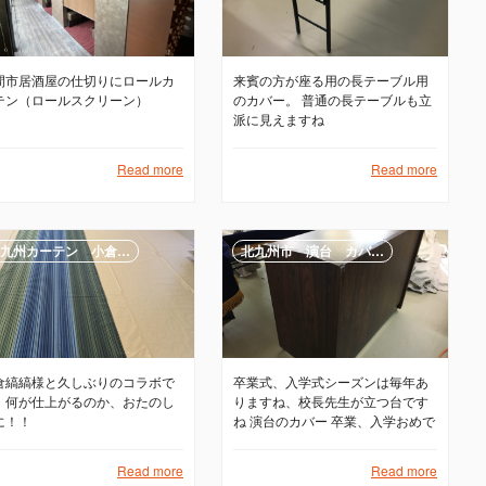
間市居酒屋の仕切りにロールカ
来賓の方が座る用の長テーブル用
テン（ロールスクリーン）
のカバー。 普通の長テーブルも立
派に見えますね
Read more
Read more
九州カーテン 小倉…
北九州市 演台 カバ…
倉縞縞様と久しぶりのコラボで
卒業式、入学式シーズンは毎年あ
、何が仕上がるのか、おたのし
りますね、校長先生が立つ台です
に！！
ね 演台のカバー 卒業、入学おめで
とうございます
Read more
Read more