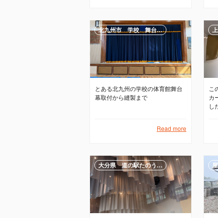
北九州市 学校 舞台…
上
とある北九州の学校の体育館舞台
こ
幕取付から縫製まで
カ
し
Read more
大分県 道の駅たのう…
屋