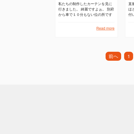
私たちの制作したカーテンを見に
直
行きました。 綺麗ですよぉ。 別府
ほ
から車で１０分もない位の所です
付
温泉に行く際はぜひ
す
テ
Read more
ン
効
前へ
1