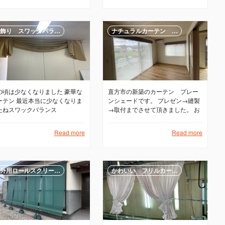
飾り スワッグバラ…
ナチュラルカーテン …
の頃は少なくなりました 豪華な
直方市の新築のカーテン プレー
ーテン 最近本当に少なくなりま
ンシェードです。 プレゼン→縫製
たねスワックバランス
→取付までさせて頂きました。 お
客様大満足でした
Read more
Read more
外用ロールスクリー…
かわいい フリルカー…