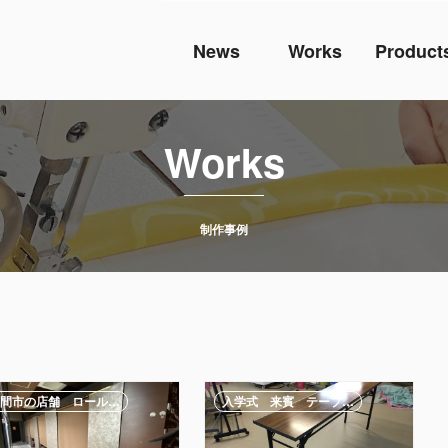
News
Works
Product
Works
制作事例
間市の店舗 ロール…
入学式 来賓 テーブ…