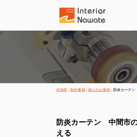
HOME
制作事例
個人のお客様
防炎カーテン
防炎カーテン 中間市
える