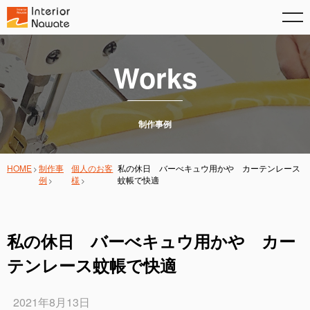
Works
制作事例
HOME
制作事
個人のお客
私の休日 バーべキュウ用かや カーテンレース
例
様
蚊帳で快適
私の休日 バーべキュウ用かや カー
テンレース蚊帳で快適
2021年8月13日