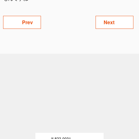
Prev
Next
〒822-0031