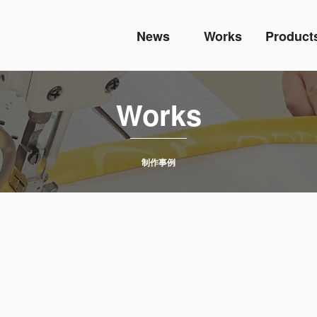
News
Works
Product
Works
制作事例