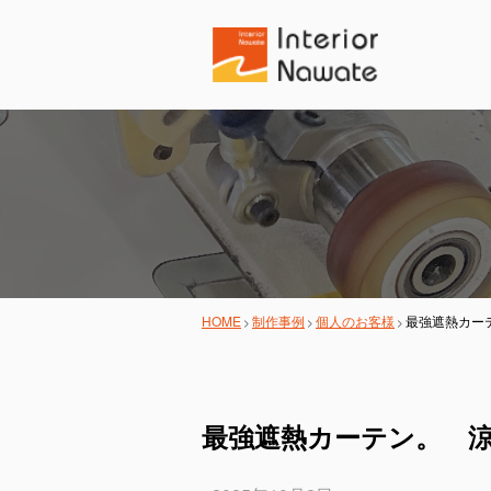
HOME
制作事例
個人のお客様
最強遮熱カー
最強遮熱カーテン。 