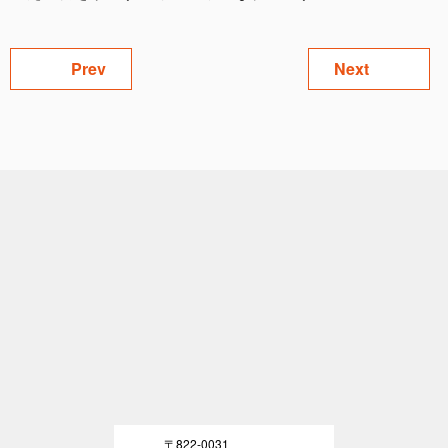
Prev
Next
〒822-0031